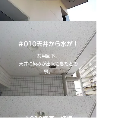
＃010​天井から水が！
共用廊下、
天井に染みが出来てきたとの
事。
＃010調査～修復
​上階の防水処理を行い、水漏れ