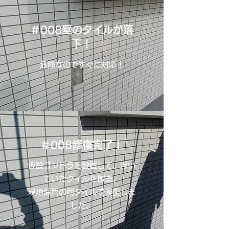
＃008壁のタイルが落
下！
危険なのですぐに対応！
＃008修復完了！
仮設ゴンドラを設置して、浮い
ていたタイルを撤去、
現地保管の同タイルで修復しま
した。