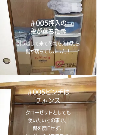
＃005
押入の
段が落ちた
😨
引っ越して来て荷物を入れたら
棚が落ちてしまった！
＃005ピンチは
チャンス
クローゼットとしても
使いたいとの事で、
棚を復旧せず、