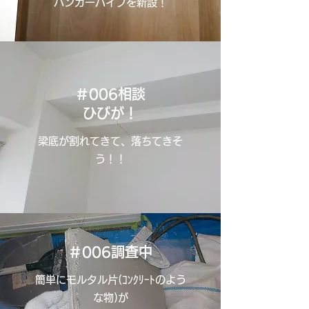
ハンガーパイプを新設！
＃006相談
ひびが！
梁底が割れてきて、落ちてきそ
う！！
＃006調査中
簡単にモルタル片(ｺﾝｸﾘｰﾄのよう
な物)が