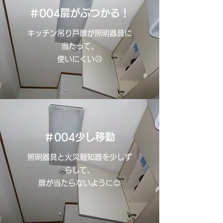
＃004扉がぶつかる！
キッチン吊り戸扉が照明器具に
当たって、
使いにくい😥
＃004少し移動
照明器具と火災報知器を少しず
らして、
扉が当たらないように😊