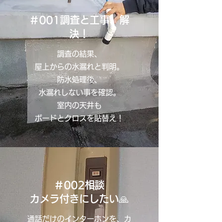
＃001調査と工事、解
決！
調査の結果、
屋上からの水漏れと判明。
防水処理後、
水漏れしない事を確認。
室内の天井も
ボードとクロスを貼替え！
＃002相談
カメラ付きにしたい
🙏
通話だけのインターホンを、カ