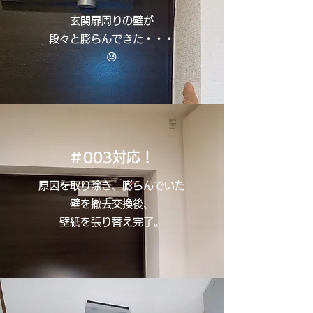
玄関扉周りの壁が
段々と膨らんできた・・・
😓
＃003対応！
原因を取り除き、膨らんでいた
壁を撤去交換後、
壁紙を張り替え完了。