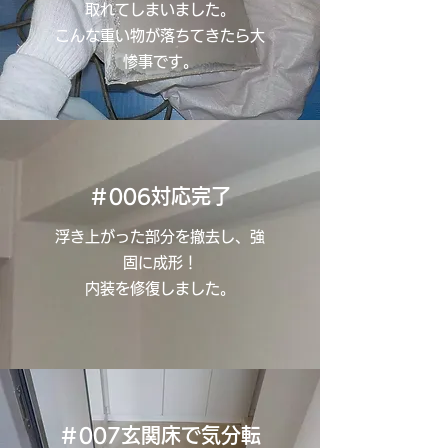
取れてしまいました。
こんな重い物が落ちてきたら大
惨事です。
＃006対応完了
浮き上がった部分を撤去し、強
固に成形！
内装を修復しました。
＃007玄関床で気分転