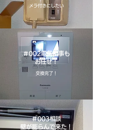
メラ付きにしたい
＃002電気工事も
お任せ！
交換完了！
＃003相談
壁が膨らんで来た！